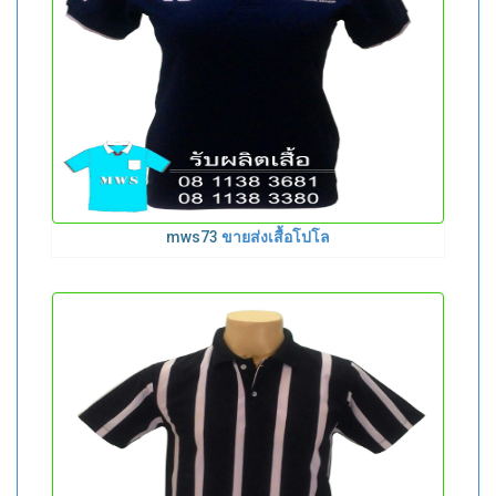
mws73
ขายส่งเสื้อโปโล