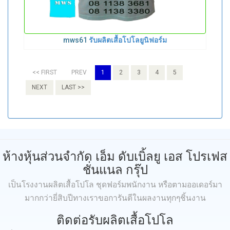
mws61
รับผลิตเสื้อโปโลยูนิฟอร์ม
<< FIRST
PREV
1
2
3
4
5
NEXT
LAST >>
ห้างหุ้นส่วนจำกัด เอ็ม ดับเบิ้ลยู เอส โปรเฟส
ชั่นแนล กรุ๊ป
เป็นโรงงานผลิตเสื้อโปโล ชุดฟอร์มพนักงาน หรือตามออเดอร์มา
มากกว่ายี่สิบปีทางเราขอการันตีในผลงานทุกๆชิ้นงาน
ติดต่อรับผลิตเสื้อโปโล