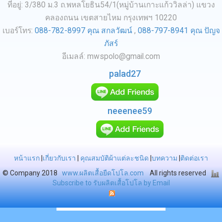
ที่อยู่: 3/380 ม.3 ถ.พหลโยธิน54/1(หมู่บ้านเกาะแก้ววิลล่า) แขวง
คลองถนน เขตสายไหม กรุงเทพฯ 10220
เบอร์โทร:
088-782-8997 คุณ สกลวัฒน์
,
088-797-8941 คุณ ปัญจ
ภัสร์
อีเมลล์: mwspolo@gmail.com
palad27
neeenee59
หน้าแรก
|
เกี่ยวกับเรา
|
คุณสมบัติผ้าแต่ละชนิด
|
บทความ
|
ติดต่อเรา
© Company 2018
www.ผลิตเสื้อยืดโปโล.com
All rights reserved
Subscribe to รับผลิตเสื้อโปโล by Email