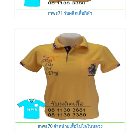
mws71
รับผลิตเสื้อกีฬา
mws70
จำหน่ายเสื้อโปโลในหลวง