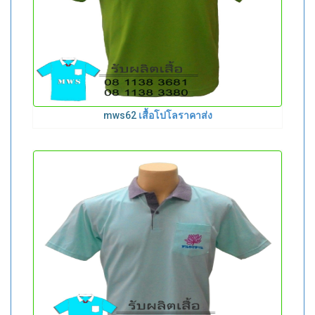
mws62
เสื้อโปโลราคาส่ง