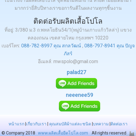
เป็นโรงงานผลิตเสื้อโปโล ชุดฟอร์มพนักงาน หรือตามออเดอร์มา
มากกว่ายี่สิบปีทางเราขอการันตีในผลงานทุกๆชิ้นงาน
ติดต่อรับผลิตเสื้อโปโล
ที่อยู่: 3/380 ม.3 ถ.พหลโยธิน54/1(หมู่บ้านเกาะแก้ววิลล่า) แขวง
คลองถนน เขตสายไหม กรุงเทพฯ 10220
เบอร์โทร:
088-782-8997 คุณ สกลวัฒน์
,
088-797-8941 คุณ ปัญจ
ภัสร์
อีเมลล์: mwspolo@gmail.com
palad27
neeenee59
หน้าแรก
|
เกี่ยวกับเรา
|
คุณสมบัติผ้าแต่ละชนิด
|
บทความ
|
ติดต่อเรา
© Company 2018
www.ผลิตเสื้อยืดโปโล.com
All rights reserved