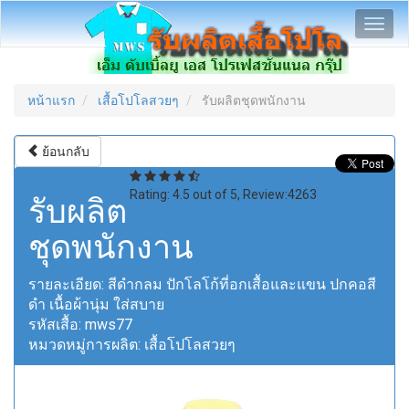
Toggl
navig
หน้าแรก
เสื้อโปโลสวยๆ
รับผลิตชุดพนักงาน
ย้อนกลับ
Rating:
4.5
out of
5
, Review:
4263
รับผลิต
ชุดพนักงาน
รายละเอียด:
สีดำกลม ปักโลโก้ที่อกเสื้อและแขน ปกคอสี
ดำ เนื้อผ้านุ่ม ใส่สบาย
รหัสเสื้อ:
mws77
หมวดหมู่การผลิต:
เสื้อโปโลสวยๆ