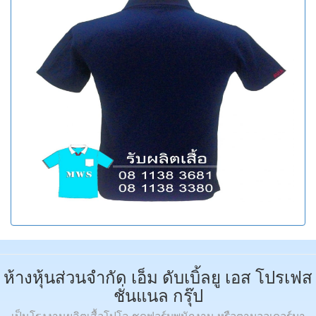
ห้างหุ้นส่วนจำกัด เอ็ม ดับเบิ้ลยู เอส โปรเฟส
ชั่นแนล กรุ๊ป