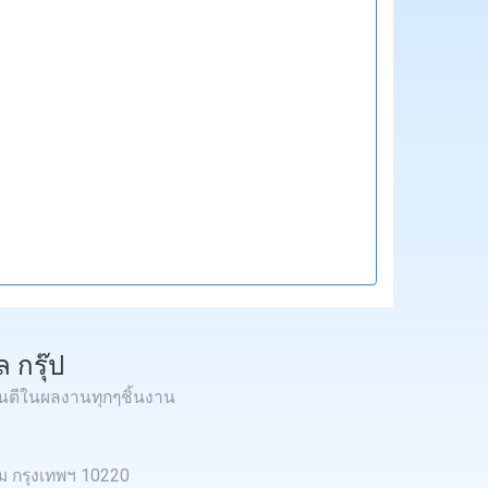
 กรุ๊ป
ันตีในผลงานทุกๆชิ้นงาน
หม กรุงเทพฯ 10220