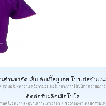
ุ้นส่วนจำกัด เอ็ม ดับเบิ้ลยู เอส โปรเฟสชั่นแนล
โล ชุดฟอร์มพนักงาน หรือตามออเดอร์มามากกว่ายี่สิบปีทางเราขอการ
ติดต่อรับผลิตเสื้อโปโล
.3 ถ.พหลโยธิน54/1(หมู่บ้านเกาะแก้ววิลล่า) แขวงคลองถนน เขตสายไ