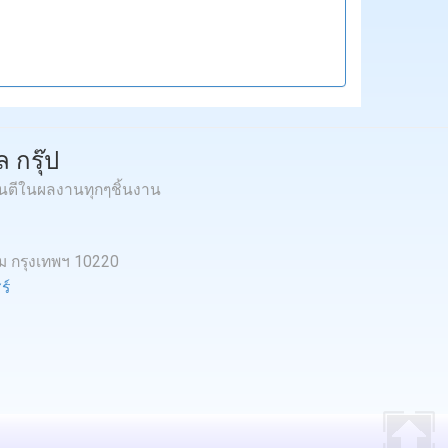
 กรุ๊ป
ันตีในผลงานทุกๆชิ้นงาน
หม กรุงเทพฯ 10220
ร์