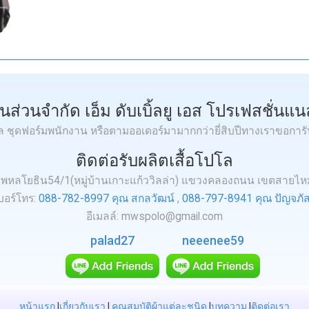
ุ้นส่วนจำกัด เอ็ม ดับเบิ้ลยู เอส โปรเฟสชั่นแนล
โล ชุดฟอร์มพนักงาน หรือตามออเดอร์มามากกว่ายี่สิบปีทางเราขอการ
ติดต่อรับผลิตเสื้อโปโล
.3 ถ.พหลโยธิน54/1(หมู่บ้านเกาะแก้ววิลล่า) แขวงคลองถนน เขตสายไ
บอร์โทร:
088-782-8997 คุณ สกลวัฒน์
,
088-797-8941 คุณ ปัญจภัส
อีเมลล์: mwspolo@gmail.com
palad27
neeenee59
หน้าแรก
|
เกี่ยวกับเรา
|
คุณสมบัติผ้าแต่ละชนิด
|
บทความ
|
ติดต่อเรา