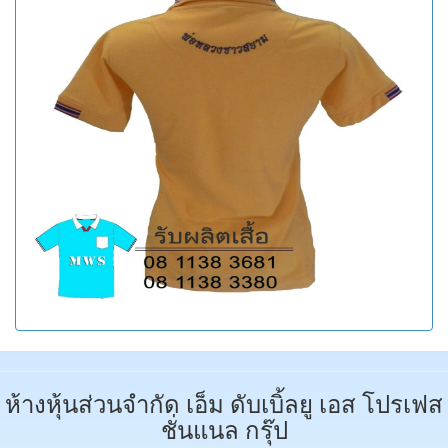
ห้างหุ้นส่วนจำกัด เอ็ม ดับเบิ้ลยู เอส โปรเฟส
ชั่นแนล กรุ๊ป