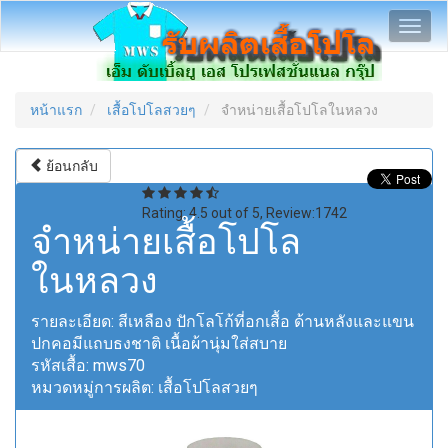
Toggl
navig
หน้าแรก
เสื้อโปโลสวยๆ
จำหน่ายเสื้อโปโลในหลวง
ย้อนกลับ
Rating:
4.5
out of
5
, Review:
1742
จำหน่ายเสื้อโปโล
ในหลวง
รายละเอียด:
สีเหลือง ปักโลโก้ที่อกเสื้อ ด้านหลังและแขน
ปกคอมีแถบธงชาติ เนื้อผ้านุ่มใส่สบาย
รหัสเสื้อ:
mws70
หมวดหมู่การผลิต:
เสื้อโปโลสวยๆ