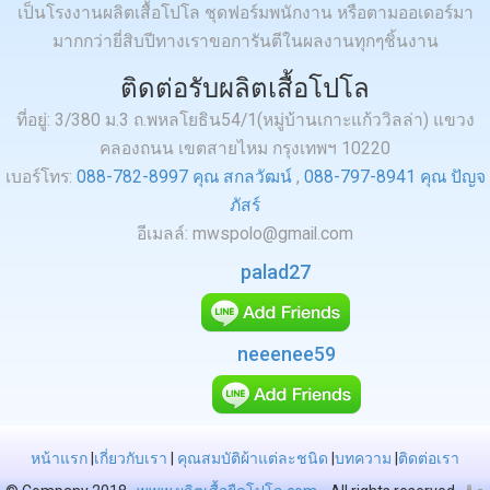
เป็นโรงงานผลิตเสื้อโปโล ชุดฟอร์มพนักงาน หรือตามออเดอร์มา
มากกว่ายี่สิบปีทางเราขอการันตีในผลงานทุกๆชิ้นงาน
ติดต่อรับผลิตเสื้อโปโล
ที่อยู่: 3/380 ม.3 ถ.พหลโยธิน54/1(หมู่บ้านเกาะแก้ววิลล่า) แขวง
คลองถนน เขตสายไหม กรุงเทพฯ 10220
เบอร์โทร:
088-782-8997 คุณ สกลวัฒน์
,
088-797-8941 คุณ ปัญจ
ภัสร์
อีเมลล์: mwspolo@gmail.com
palad27
neeenee59
หน้าแรก
|
เกี่ยวกับเรา
|
คุณสมบัติผ้าแต่ละชนิด
|
บทความ
|
ติดต่อเรา