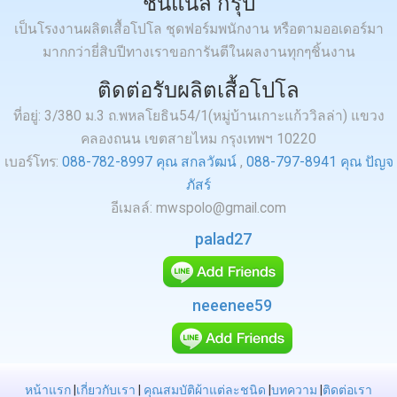
ชั่นแนล กรุ๊ป
เป็นโรงงานผลิตเสื้อโปโล ชุดฟอร์มพนักงาน หรือตามออเดอร์มา
มากกว่ายี่สิบปีทางเราขอการันตีในผลงานทุกๆชิ้นงาน
ติดต่อรับผลิตเสื้อโปโล
ที่อยู่: 3/380 ม.3 ถ.พหลโยธิน54/1(หมู่บ้านเกาะแก้ววิลล่า) แขวง
คลองถนน เขตสายไหม กรุงเทพฯ 10220
เบอร์โทร:
088-782-8997 คุณ สกลวัฒน์
,
088-797-8941 คุณ ปัญจ
ภัสร์
อีเมลล์: mwspolo@gmail.com
palad27
neeenee59
หน้าแรก
|
เกี่ยวกับเรา
|
คุณสมบัติผ้าแต่ละชนิด
|
บทความ
|
ติดต่อเรา