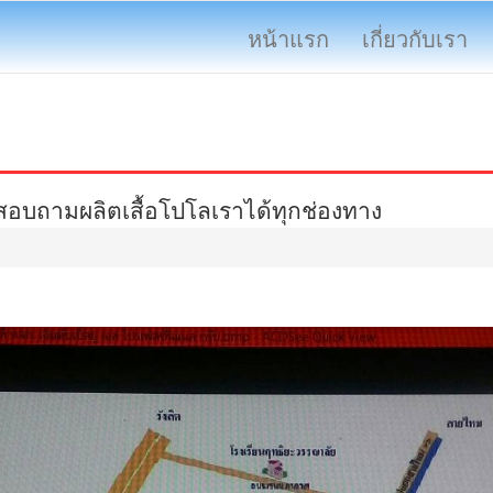
หน้าแรก
เกี่ยวกับเรา
ล
อสอบถามผลิตเสื้อโปโลเราได้ทุกช่องทาง