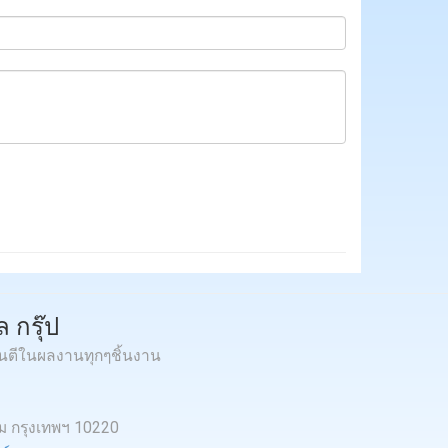
 กรุ๊ป
ันตีในผลงานทุกๆชิ้นงาน
หม กรุงเทพฯ 10220