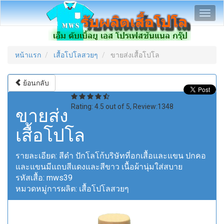
Toggl
navig
หน้าแรก
เสื้อโปโลสวยๆ
ขายส่งเสื้อโปโล
ย้อนกลับ
Rating:
4.5
out of
5
, Review:
1348
ขายส่ง
เสื้อโปโล
รายละเอียด:
สีดำ ปักโลโก้บริษัทที่อกเสื้อและแขน ปกคอ
และแขนมีแถบสีแดงและสีขาว เนื้อผ้านุ่มใส่สบาย
รหัสเสื้อ:
mws39
หมวดหมู่การผลิต:
เสื้อโปโลสวยๆ