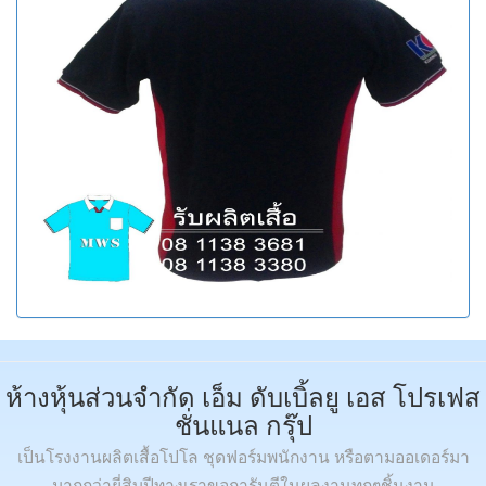
ห้างหุ้นส่วนจำกัด เอ็ม ดับเบิ้ลยู เอส โปรเฟส
ชั่นแนล กรุ๊ป
เป็นโรงงานผลิตเสื้อโปโล ชุดฟอร์มพนักงาน หรือตามออเดอร์มา
มากกว่ายี่สิบปีทางเราขอการันตีในผลงานทุกๆชิ้นงาน