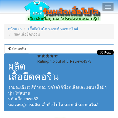
Toggl
navig
หน้าแรก
เสื้อยืดโปโล หลายสี หลายสไตส์
ผลิตเสื้อยืดคอจีน
ย้อนกลับ
Rating:
4.5
out of
5
, Review:
4573
ผลิต
เสื้อยืดคอจีน
รายละเอียด:
สีดำกลม ปักโลโก้ที่อกเสื้อและแขน เนื้อผ้า
นุ่ม ใส่สบาย
รหัสเสื้อ:
mws82
หมวดหมู่การผลิต:
เสื้อยืดโปโล หลายสี หลายสไตส์