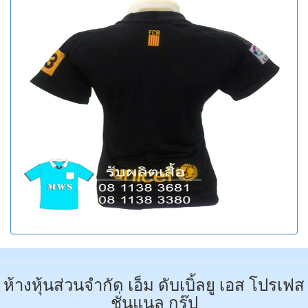
ห้างหุ้นส่วนจำกัด เอ็ม ดับเบิ้ลยู เอส โปรเฟส
ชั่นแนล กรุ๊ป