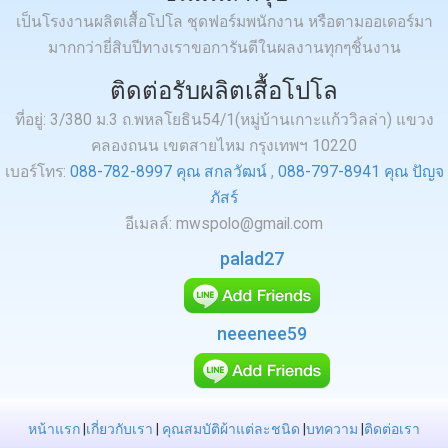
เป็นโรงงานผลิตเสื้อโปโล ชุดฟอร์มพนักงาน หรือตามออเดอร์มา
มากกว่ายี่สิบปีทางเราขอการันตีในผลงานทุกๆชิ้นงาน
ติดต่อรับผลิตเสื้อโปโล
ที่อยู่: 3/380 ม.3 ถ.พหลโยธิน54/1(หมู่บ้านเกาะแก้ววิลล่า) แขวง
คลองถนน เขตสายไหม กรุงเทพฯ 10220
เบอร์โทร:
088-782-8997 คุณ สกลวัฒน์
,
088-797-8941 คุณ ปัญจ
ภัสร์
อีเมลล์: mwspolo@gmail.com
palad27
neeenee59
หน้าแรก
|
เกี่ยวกับเรา
|
คุณสมบัติผ้าแต่ละชนิด
|
บทความ
|
ติดต่อเรา