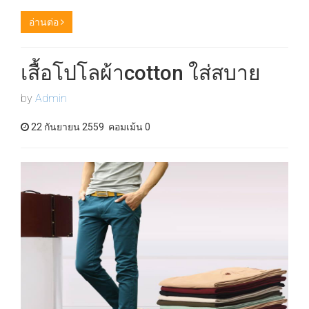
อ่านต่อ
เสื้อโปโลผ้าcotton ใส่สบาย
by
Admin
22 กันยายน 2559
คอมเม้น 0