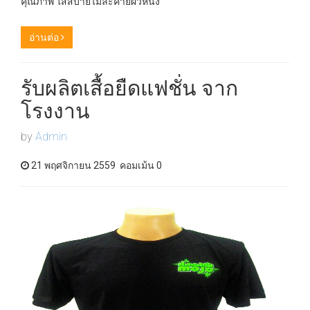
คุณภาพ ใส่สบายไม่ละคายผิวหนัง
อ่านต่อ
รับผลิตเสื้อยืดแฟชั่น จาก
โรงงาน
by
Admin
21 พฤศจิกายน 2559
คอมเม้น 0