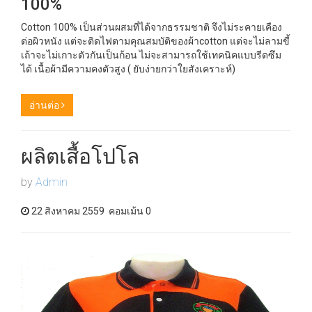
100%
Cotton 100% เป็นส่วนผสมที่ได้จากธรรมชาติ จึงไม่ระคายเคือง
ต่อผิวหนัง แต่จะติดไฟตามคุณสมบัติของผ้าcotton แต่จะไม่ลามขี้
เถ้าจะไม่เกาะตัวกันเป็นก้อน ไม่จะสามารถใช้เทคนิคแบบรีดซึม
ได้ เนื้อผ้ามีความคงตัวสูง ( ยับง่ายกว่าใยสังเคราะห์)
อ่านต่อ
ผลิตเสื้อโปโล
by
Admin
22 สิงหาคม 2559
คอมเม้น 0