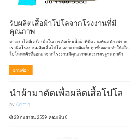
รับผลิตเสื้อผ้าโปโลจากโรงงานที่มี
คุณภาพ
ทางเราได้มีเครื่องมือในการตัดเย็บเสื้อผ้าที่มีความทันสมัย เพราะ
เราคือโรงงานผลิตเสื้อโปโล ออกแบบตัดเย็บทุกขั้นตอน ทำให้เสื้อ
โปโลทุกตัวที่ออกมาจากโรงงานมีคุณภาพและมาตรฐานทุกตัว
อ่านต่อ
นำผ้ามาตัดเพื่อผลิตเสื้อโปโล
by
Admin
28 กันยายน 2559
คอมเม้น 0