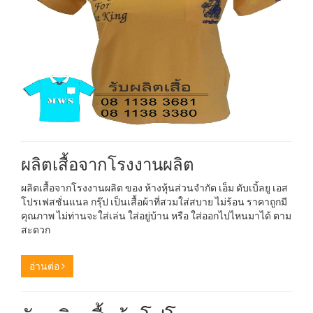
ผลิตเสื้อจากโรงงานผลิต
ผลิตเสื้อจากโรงงานผลิต ของ ห้างหุ้นส่วนจำกัด เอ็ม ดับเบิ้ลยู เอส
โปรเฟสชั่นแนล กรุ๊ป เป็นเสื้อผ้าที่สวมใส่สบาย ไม่ร้อน ราคาถูกมี
คุณภาพ ไม่ท่านจะใส่เล่น ใส่อยู่บ้าน หรือ ใส่ออกไปไหนมาได้ ตาม
สะดวก
อ่านต่อ