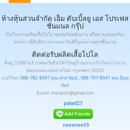
ห้างหุ้นส่วนจำกัด เอ็ม ดับเบิ้ลยู เอส โปรเฟส
ชั่นแนล กรุ๊ป
เป็นโรงงานผลิตเสื้อโปโล ชุดฟอร์มพนักงาน หรือตามออเดอร์มา
มากกว่ายี่สิบปีทางเราขอการันตีในผลงานทุกๆชิ้นงาน
ติดต่อรับผลิตเสื้อโปโล
ที่อยู่: 3/380 ม.3 ถ.พหลโยธิน54/1(หมู่บ้านเกาะแก้ววิลล่า) แขวง
คลองถนน เขตสายไหม กรุงเทพฯ 10220
เบอร์โทร:
088-782-8997 คุณ สกลวัฒน์
,
088-797-8941 คุณ ปัญจ
ภัสร์
อีเมลล์: mwspolo@gmail.com
palad27
neeenee59