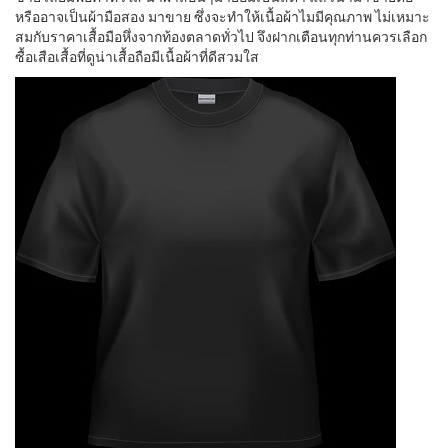
หรืออาจเป็นผ้ามือสอง มาขาย ซึ่งจะทำให้เนื้อผ้าไมมีคุณภาพ ไม่เหมาะ
สมกับราคาเสื้อมือหึ่งจากท้องตลาดทั่วไป จึงฝากเตือนทุกท่านควรเลือก
ซื้อเสือเสื้อที่ดูน่าเสื้อถือมีเนื้อผ้าที่ดีสวมใส