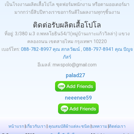
เป็นโรงงานผลิตเสื้อโปโล ชุดฟอร์มพนักงาน หรือตามออเดอร์มา
มากกว่ายี่สิบปีทางเราขอการันตีในผลงานทุกๆชิ้นงาน
ติดต่อรับผลิตเสื้อโปโล
ที่อยู่: 3/380 ม.3 ถ.พหลโยธิน54/1(หมู่บ้านเกาะแก้ววิลล่า) แขวง
คลองถนน เขตสายไหม กรุงเทพฯ 10220
เบอร์โทร:
088-782-8997 คุณ สกลวัฒน์
,
088-797-8941 คุณ ปัญจ
ภัสร์
อีเมลล์: mwspolo@gmail.com
palad27
neeenee59
หน้าแรก
|
เกี่ยวกับเรา
|
คุณสมบัติผ้าแต่ละชนิด
|
บทความ
|
ติดต่อเรา