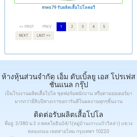
mws79
รับผลิตเสื้อโปโลคอวี
<< FIRST
PREV
1
2
3
4
5
NEXT
LAST >>
ห้างหุ้นส่วนจำกัด เอ็ม ดับเบิ้ลยู เอส โปรเฟส
ชั่นแนล กรุ๊ป
เป็นโรงงานผลิตเสื้อโปโล ชุดฟอร์มพนักงาน หรือตามออเดอร์มา
มากกว่ายี่สิบปีทางเราขอการันตีในผลงานทุกๆชิ้นงาน
ติดต่อรับผลิตเสื้อโปโล
ที่อยู่: 3/380 ม.3 ถ.พหลโยธิน54/1(หมู่บ้านเกาะแก้ววิลล่า) แขวง
คลองถนน เขตสายไหม กรุงเทพฯ 10220